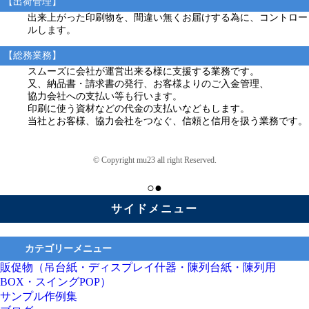
【出荷管理】
出来上がった印刷物を、間違い無くお届けする為に、コントロー
ルします。
【総務業務】
スムーズに会社が運営出来る様に支援する業務です。
又、納品書・請求書の発行、お客様よりのご入金管理、
協力会社への支払い等も行います。
印刷に使う資材などの代金の支払いなどもします。
当社とお客様、協力会社をつなぐ、信頼と信用を扱う業務です。
© Copyright mu23 all right Reserved.
○●
サイドメニュー
カテゴリーメニュー
販促物（吊台紙・ディスプレイ什器・陳列台紙・陳列用
BOX・スイングPOP）
サンプル作例集