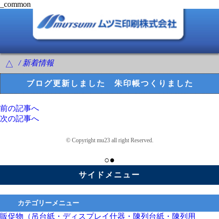
_common
/ 新着情報
△
ブログ更新しました 朱印帳つくりました
前の記事へ
次の記事へ
© Copyright mu23 all right Reserved.
○●
サイドメニュー
カテゴリーメニュー
販促物（吊台紙・ディスプレイ什器・陳列台紙・陳列用