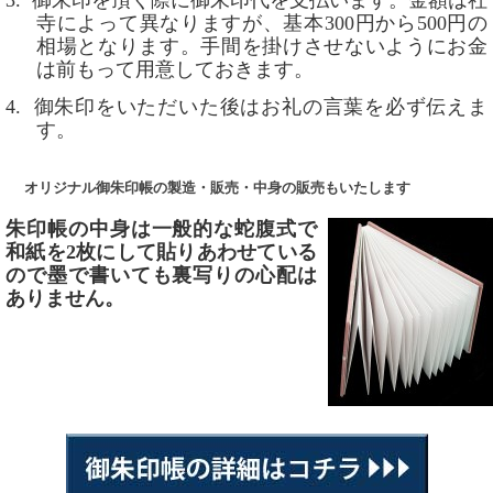
寺によって異なりますが、基本
300
円から
500
円の
相場となります。手間を掛けさせないようにお金
は前もって用意しておきます。
4.
御朱印をいただいた後はお礼の言葉を必ず伝えま
す。
オリジナル御朱印帳の製造・販売・中身の販売もいたします
朱印帳の中身
は一般的な蛇腹式で
和紙を2枚にして貼りあわせている
ので墨で書いても裏写りの心配は
ありません。