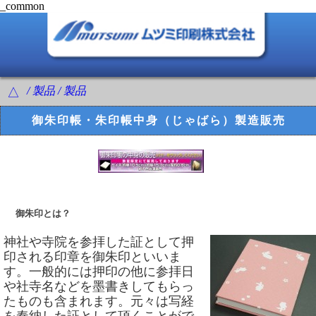
_common
/ 製品 / 製品
△
御朱印帳・朱印帳中身（じゃばら）製造販売
御朱印とは？
神社や寺院を参拝した証として押
印される印章を御朱印といいま
す。一般的には押印の他に参拝日
や社寺名などを墨書きしてもらっ
たものも含まれます。元々は写経