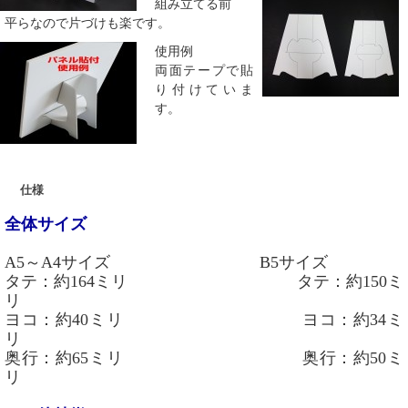
組み立てる前
平らなので片づけも楽です。
使用例
両面テープで貼
り付けていま
す。
仕様
全体サイズ
A5～A4サイズ
B5サイズ
タテ：約164ミリ
タテ：約150ミ
リ
ヨコ：約40ミリ
ヨコ：約34ミ
リ
奥行：約65ミリ
奥行：約50ミ
リ