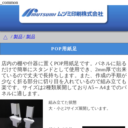
_common
/ 製品 / 製品
△
POP用紙足
店内の棚や什器に置くPOP用紙足です。パネルに貼る
だけで簡単にスタンドとして使用でき、
2mm厚で出来
ているので丈夫で長持ちします。また、作成の手順が
少なく折る部分に切り目を入れているので組み立ても
楽です。
サイズは2種類展開しておりA5～A4までのパ
ネルに適します。
組み立てた状態
大・小と2サイズ展開しています。