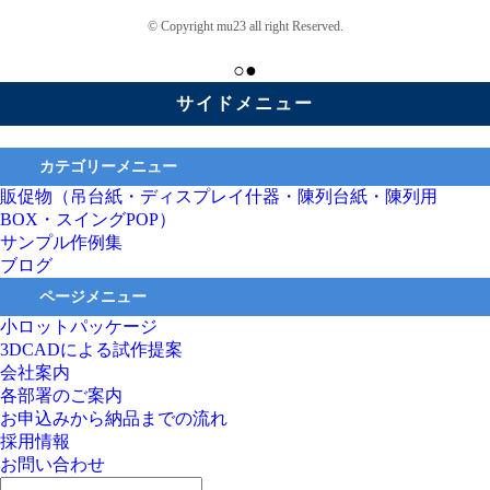
© Copyright mu23 all right Reserved.
○●
サイドメニュー
カテゴリーメニュー
販促物（吊台紙・ディスプレイ什器・陳列台紙・陳列用
BOX・スイングPOP）
サンプル作例集
ブログ
ページメニュー
小ロットパッケージ
3DCADによる試作提案
会社案内
各部署のご案内
お申込みから納品までの流れ
採用情報
お問い合わせ