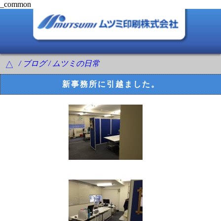
_common
/ ブログ / ムツミの日常
△
新事務所に引越ました。