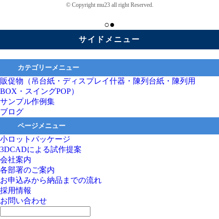
© Copyright mu23 all right Reserved.
○●
サイドメニュー
カテゴリーメニュー
販促物（吊台紙・ディスプレイ什器・陳列台紙・陳列用
BOX・スイングPOP）
サンプル作例集
ブログ
ページメニュー
小ロットパッケージ
3DCADによる試作提案
会社案内
各部署のご案内
お申込みから納品までの流れ
採用情報
お問い合わせ