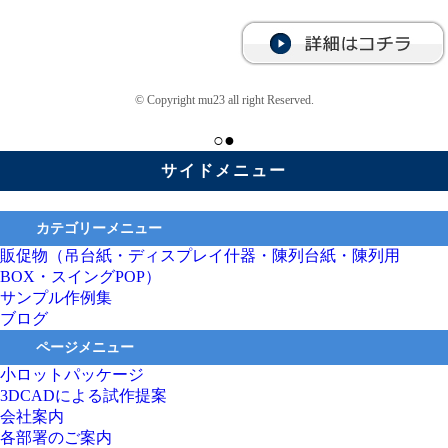
© Copyright mu23 all right Reserved.
○●
サイドメニュー
カテゴリーメニュー
販促物（吊台紙・ディスプレイ什器・陳列台紙・陳列用
BOX・スイングPOP）
サンプル作例集
ブログ
ページメニュー
小ロットパッケージ
3DCADによる試作提案
会社案内
各部署のご案内