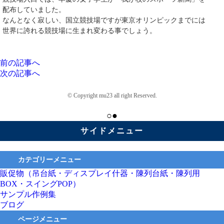
配布していました。
なんとなく寂しい、国立競技場ですが東京オリンピックまでには
世界に誇れる競技場に生まれ変わる事でしょう。
前の記事へ
次の記事へ
© Copyright mu23 all right Reserved.
○●
サイドメニュー
カテゴリーメニュー
販促物（吊台紙・ディスプレイ什器・陳列台紙・陳列用
BOX・スイングPOP）
サンプル作例集
ブログ
ページメニュー