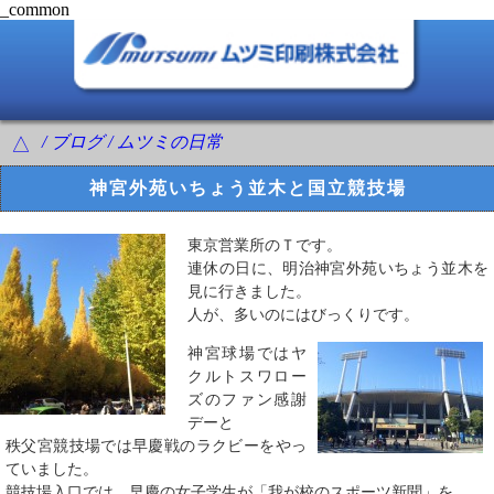
_common
/ ブログ / ムツミの日常
△
神宮外苑いちょう並木と国立競技場
東京営業所のＴです。
連休の日に、明治神宮外苑いちょう並木を
見に行きました。
人が、多いのにはびっくりです。
神宮球場ではヤ
クルトスワロー
ズのファン感謝
デーと
秩父宮競技場では早慶戦のラクビーをやっ
ていました。
競技場入口では、早慶の女子学生が「我が校のスポーツ新聞」を