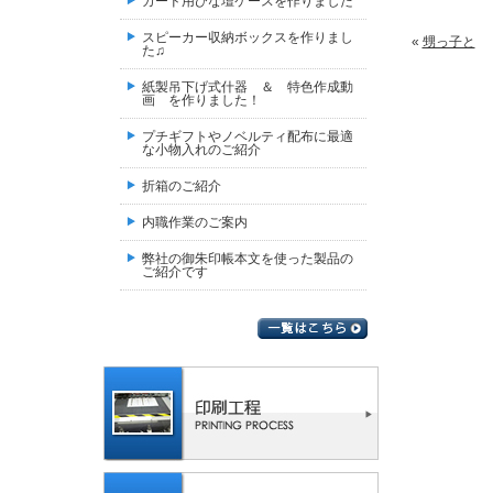
カード用ひな壇ケースを作りました
スピーカー収納ボックスを作りまし
«
甥っ子と
た♫
紙製吊下げ式什器 ＆ 特色作成動
画 を作りました！
プチギフトやノベルティ配布に最適
な小物入れのご紹介
折箱のご紹介
内職作業のご案内
弊社の御朱印帳本文を使った製品の
ご紹介です