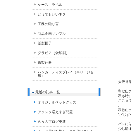
ケース・ラベル
どうでもいいネタ
工務の独り言
商品企画サンプル
紙製帽子
グラビア（袋印刷）
紙製什器
ハンガーディスプレイ（吊り下げ台
紙）
大阪営
和歌山
最近の記事一覧
私も時
ここま
オリジナルペットグッズ
。
和歌山
アクスタ増えすぎ問題
”ざじず
久々のブログ更新
バスに
少し恥