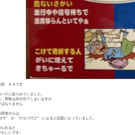
業所 ＫＡです
のバスに貼られていました。
に、和歌山弁が出てしまいますが
ではなりません
の田舎の人は
ぜぞ” が ”だぢづでど” になると話題になっていました。
貼られると
ずかしいです。