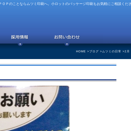
ＰＯＰのことならムツミ印刷へ。小ロットのパッケージ印刷もお気軽にご相談くだ
HOME
>
ブログ
>
ムツミの日常
>2月