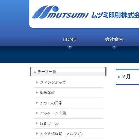
テーマ一覧
2月
スイングポップ
御朱印帳
ムツミの日常
パッケージ印刷
販促ツール
ムツミ情報局（メルマガ）