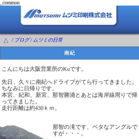
_common
/ ブログ / ムツミの日常
△
南紀
こんにちは大阪営業所のKuです。
先日、久々に南紀へドライブがてら行ってきました。
ちなみに日帰りです。
本宮、紀和、新宮、那智勝浦とあとは海岸線周りで帰
ってきました。
走行距離は約430ｋｍ。
那智の滝です、ベタなアングルで
すが・・・。