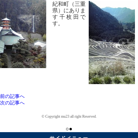
紀和町（三重
県）にありま
す千枚田で
す。
前の記事へ
次の記事へ
© Copyright mu23 all right Reserved.
○●