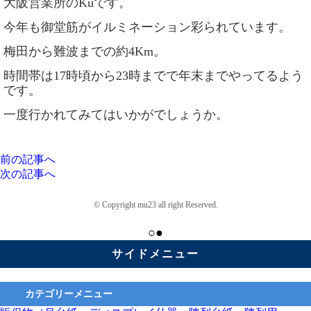
大阪営業所の
Ku
です。
今年も御堂筋がイルミネーション彩られています。
梅田から難波までの約
4Km
。
時間帯は
17
時頃から
23
時までで年末までやってるよう
です。
一度行かれてみてはいかがでしょうか。
前の記事へ
次の記事へ
© Copyright mu23 all right Reserved.
○●
サイドメニュー
カテゴリーメニュー