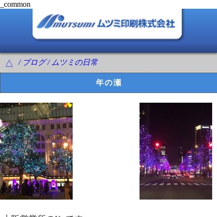
_common
/ ブログ / ムツミの日常
△
年の瀬