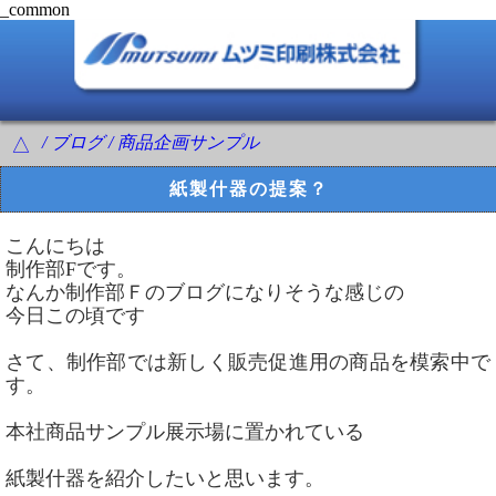
_common
/ ブログ / 商品企画サンプル
△
紙製什器の提案？
こんにちは
制作部Fです。
なんか制作部Ｆのブログになりそうな感じの
今日この頃です
さて、制作部では新しく販売促進用の商品を模索中で
す。
本社商品サンプル展示場に置かれている
紙製什器を紹介したいと思います。