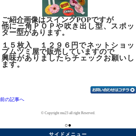
ご紹介画像はスイングPOPですが
他に三角ＰＯＰや吹き出し型、スポッ
ター型があります。
１５枚入 １２９６円で
ネットショッ
プムツミ屋で販売していますので
興味がありましたらチェックお願いし
ます。
前の記事へ
© Copyright mu23 all right Reserved.
○●
サイドメニュー