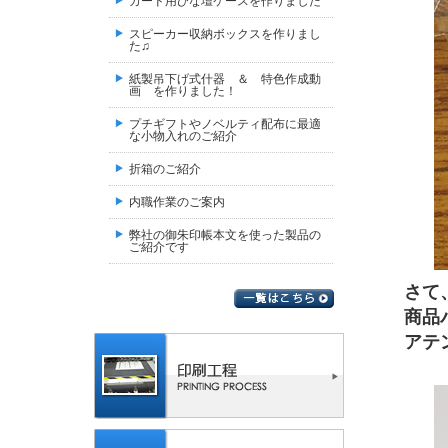
カード用ひな壇ケースを作りました
スピーカー収納ボックスを作りまし
た♫
紙製吊下げ式什器 ＆ 特色作成動
画 を作りました！
プチギフトやノベルティ配布に最適
な小物入れのご紹介
折箱のご紹介
内職作業のご案内
弊社の御朱印帳本文を使った製品の
ご紹介です
さて
商品
アテ