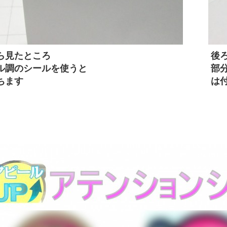
ら見たところ
後
ル調のシールを使うと
部
ちます
は