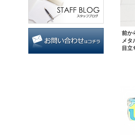
前か
メタ
目立