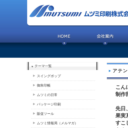
テーマ一覧
アテン
スイングポップ
御朱印帳
こん
制作
ムツミの日常
パッケージ印刷
先日
販促ツール
果実
すこ
ムツミ情報局（メルマガ）