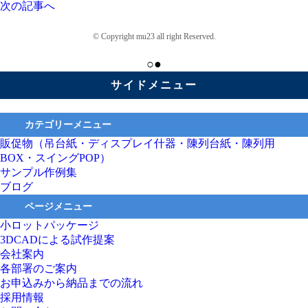
次の記事へ
© Copyright mu23 all right Reserved.
○●
サイドメニュー
カテゴリーメニュー
販促物（吊台紙・ディスプレイ什器・陳列台紙・陳列用
BOX・スイングPOP）
サンプル作例集
ブログ
ページメニュー
小ロットパッケージ
3DCADによる試作提案
会社案内
各部署のご案内
お申込みから納品までの流れ
採用情報