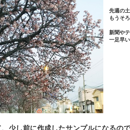
先週の土
もうそろ
新聞やテ
一足早い
て、少し前に作成したサンプルになるの