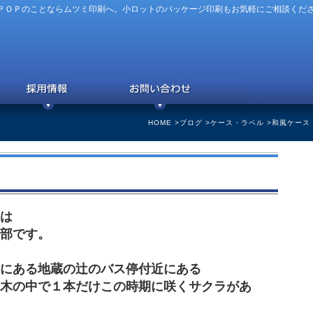
ＰＯＰのことならムツミ印刷へ。小ロットのパッケージ印刷もお気軽にご相談くだ
HOME
>
ブログ
>
ケース・ラベル
>和風ケース
は
部です。
にある地蔵の辻のバス停付近にある
木の中で
１本だけ
この時期に咲くサクラがあ