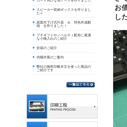
カード用ひな壇ケースを作りました
お
スピーカー収納ボックスを作りまし
た♫
し
紙製吊下げ式什器 ＆ 特色作成動
画 を作りました！
プチギフトやノベルティ配布に最適
な小物入れのご紹介
折箱のご紹介
内職作業のご案内
弊社の御朱印帳本文を使った製品の
ご紹介です