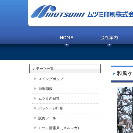
テーマ一覧
和風ケ
スイングポップ
御朱印帳
ムツミの日常
パッケージ印刷
販促ツール
ムツミ情報局（メルマガ）