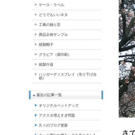
ケース・ラベル
どうでもいいネタ
工務の独り言
商品企画サンプル
紙製帽子
グラビア（袋印刷）
紙製什器
ハンガーディスプレイ（吊り下げ台
紙）
最近の記事一覧
オリジナルペットグッズ
アクスタ増えすぎ問題
久々のブログ更新
さ